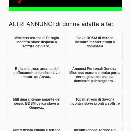
ALTRI ANNUNCI di donne adatte a te:
Mistress tettona di Perugia
Slave BDSM di Verona
incontra slave disposti a
incontra master pronti a
soffrire davvero..
dominarla
Bella mistress amante del
Annunci Personali Genova:
soffocamento domina slave
Mistress matura e molto porca
maturi ad Aosta..
cerca giovani slave da
dominare psicologicam...
Milf quarantenne amante del
Top mistress di Savona
sesso BDSM cerca slave a
incontra slave pronti a soffrire
Genova..
Milf feticista culona e tettona
Incontri donne Torino: Un