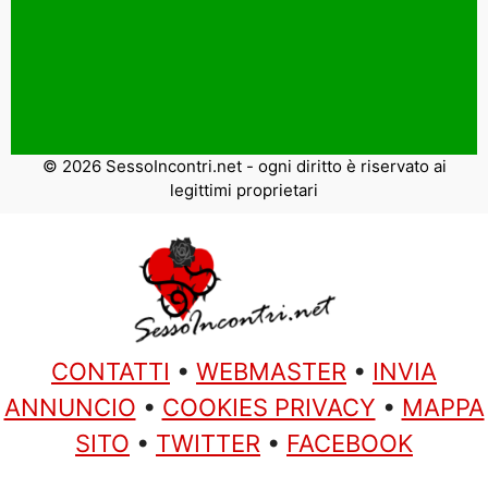
© 2026 SessoIncontri.net - ogni diritto è riservato ai
legittimi proprietari
CONTATTI
•
WEBMASTER
•
INVIA
ANNUNCIO
•
COOKIES PRIVACY
•
MAPPA
SITO
•
TWITTER
•
FACEBOOK