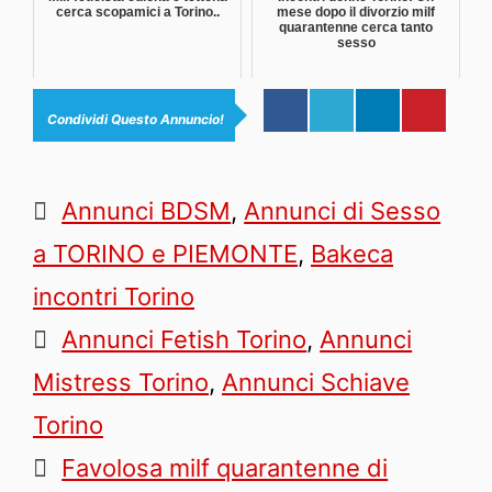
cerca scopamici a Torino..
mese dopo il divorzio milf
quarantenne cerca tanto
sesso
Condividi Questo Annuncio!
Categorie
Annunci BDSM
,
Annunci di Sesso
a TORINO e PIEMONTE
,
Bakeca
incontri Torino
Tag
Annunci Fetish Torino
,
Annunci
Mistress Torino
,
Annunci Schiave
Torino
Favolosa milf quarantenne di