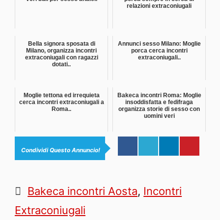
relazioni extraconiugali
Bella signora sposata di
Annunci sesso Milano: Moglie
Milano, organizza incontri
porca cerca incontri
extraconiugali con ragazzi
extraconiugali..
dotati..
Moglie tettona ed irrequieta
Bakeca incontri Roma: Moglie
cerca incontri extraconiugali a
insoddisfatta e fedifraga
Roma..
organizza storie di sesso con
uomini veri
Condividi Questo Annuncio!
Categorie
Bakeca incontri Aosta
,
Incontri
Extraconiugali