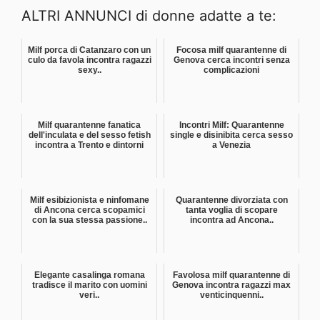
ALTRI ANNUNCI di donne adatte a te:
Milf porca di Catanzaro con un
Focosa milf quarantenne di
culo da favola incontra ragazzi
Genova cerca incontri senza
sexy..
complicazioni
Milf quarantenne fanatica
Incontri Milf: Quarantenne
dell'inculata e del sesso fetish
single e disinibita cerca sesso
incontra a Trento e dintorni
a Venezia
Milf esibizionista e ninfomane
Quarantenne divorziata con
di Ancona cerca scopamici
tanta voglia di scopare
con la sua stessa passione..
incontra ad Ancona..
Elegante casalinga romana
Favolosa milf quarantenne di
tradisce il marito con uomini
Genova incontra ragazzi max
veri..
venticinquenni..