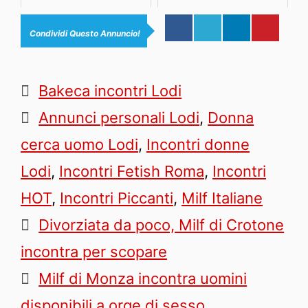
Condividi Questo Annuncio!
Categorie
Bakeca incontri Lodi
Tag
Annunci personali Lodi
,
Donna
cerca uomo Lodi
,
Incontri donne
Lodi
,
Incontri Fetish Roma
,
Incontri
HOT
,
Incontri Piccanti
,
Milf Italiane
Divorziata da poco, Milf di Crotone
incontra per scopare
Milf di Monza incontra uomini
disponibili a orge di sesso